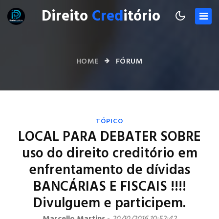
Direito
Cred
itório
HOME
FÓRUM
TÓPICO
LOCAL PARA DEBATER SOBRE
uso do direito creditório em
enfrentamento de dívidas
BANCÁRIAS E FISCAIS !!!!
Divulguem e participem.
Marcello Martins
-
20/10/2016 10:52:42