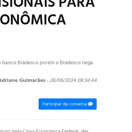
SIONAIS PARA
ECONÔMICA
do banco Bradesco porém o Bradesco nega
Adriane Guimarães
-
28/06/2024 08:34:44
Participar da conversa
eguro pela Caixa Economica Federal, dei