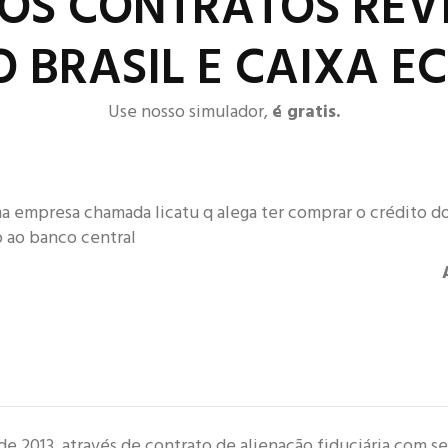
OS CONTRATOS REVI
 BRASIL E CAIXA 
Use nosso simulador,
é gratis.
a empresa chamada licatu q alega ter comprar o crédito 
 ao banco central
de 2013, através de contrato de alienação fiduciária com s