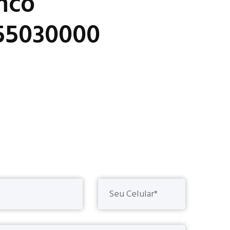
anco
55030000